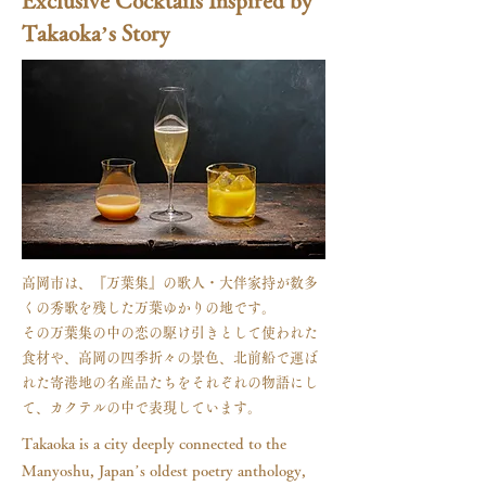
Exclusive Cocktails Inspired by
Takaoka’s Story
高岡市は、『万葉集』の歌人・大伴家持が数多
くの秀歌を残した万葉ゆかりの地です。
その万葉集の中の恋の駆け引きとして使われた
食材や、高岡の四季折々の景色、北前船で運ば
れた寄港地の名産品たちをそれぞれの物語にし
て、カクテルの中で表現しています。
Takaoka is a city deeply connected to the
Manyoshu, Japan’s oldest poetry anthology,