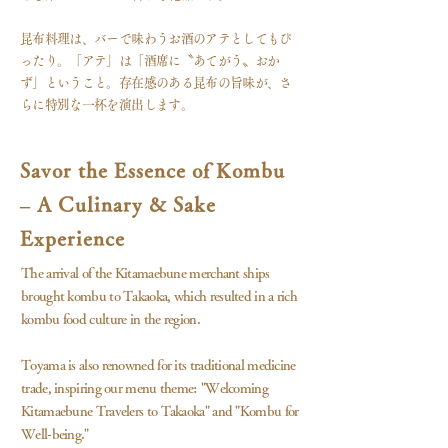
昆布料理は、バーで味わうお酒のアテとしてもぴ
ったり。「アテ」は「酒席に〝あてがう〟おか
ず」ということ。存在感のある昆布の旨味が、さ
らに特別な一杯を演出します。
Savor the Essence of Kombu
– A Culinary & Sake
Experience
The arrival of the Kitamaebune merchant ships
brought kombu to Takaoka, which resulted in a rich
kombu food culture in the region.
Toyama is also renowned for its traditional medicine
trade, inspiring our menu theme: "Welcoming
Kitamaebune Travelers to Takaoka" and "Kombu for
Well-being."