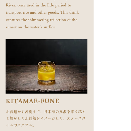
River, once used in the Edo period to
transport rice and other goods. This drink
captures the shimmering reflection of the
sunset on the water’s surface.
KITAMAE-FUNE
北海道から沖縄まで、日本海の荒波を乗り越え
て旅をした北前船をイメージした、スノースタ
イルのカクテル。