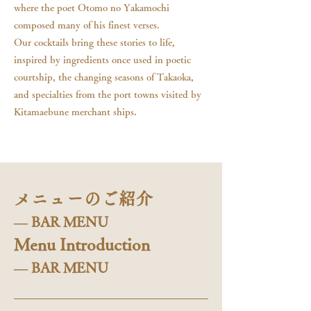
where the poet Otomo no Yakamochi
composed many of his finest verses.
Our cocktails bring these stories to life,
inspired by ingredients once used in poetic
courtship, the changing seasons of Takaoka,
and specialties from the port towns visited by
Kitamaebune merchant ships.
メニューのご紹介
― BAR MENU
Menu Introduction
― BAR MENU