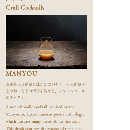
Craft Cocktails
MANYOU
万葉集には稲穂を詠んだ歌が多く、その稲穂や
土の匂いなどの情景を込めた、ノンアルコール
のカクテル。
A non-alcoholic cocktail inspired by the
Manyoshu, Japan’s ancient poetry anthology,
which features many verses about rice ears .
This drink captures the essence of rice fields,