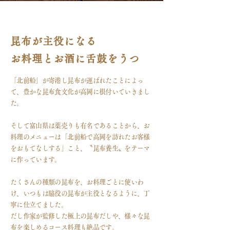
昆布が主役になる
お料理とお酒に舌鼓​をうつ
「北前船」が寄港し昆布が運ばれたことによっ
て、豊かな昆布食文化が高岡に根付いていきまし
た。
そして富山県は薬売りも有名であることから、お
料理のメニューは「北前船で高岡を訪れたお客様
をおもてなしする」こと、〝昆布養生〟をテーマ
に作っています。
たくさんの種類の昆布を、お料理ごとに使いわ
け、いつもは脇役の昆布が主役となるように、丁
寧に仕立てました。
だし作家が監修した極上の昆布だしや、様々な昆
布を楽しめるコース料理も絶品です。