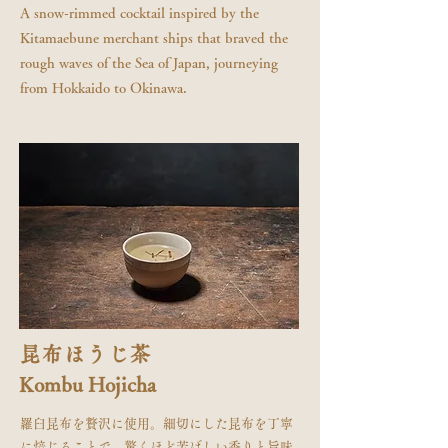
​A snow-rimmed cocktail inspired by the
Kitamaebune merchant ships that braved the
rough waves of the Sea of Japan, journeying
from Hokkaido to Okinawa.
昆布ほうじ茶
Kombu Hojicha
羅臼昆布を贅沢に使用。細切にした昆布を丁寧
に焙じることで、驚くほど芳ばしい香りと旨味