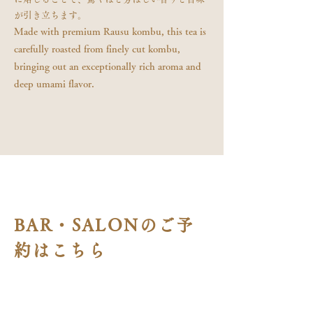
が引き立ちます。
​Made with premium Rausu kombu, this tea is
carefully roasted from finely cut kombu,
bringing out an exceptionally rich aroma and
deep umami flavor.
BAR・SALONのご予
約はこちら
Book a Reservation for BAR &
SALON