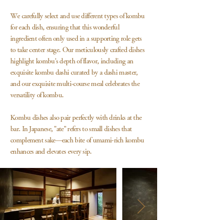
We carefully select and use different types of kombu
for each dish, ensuring that this wonderful
ingredient often only used in a supporting role gets
to take center stage. Our meticulously crafted dishes
highlight kombu's depth of flavor, including an
exquisite kombu dashi curated by a dashi master,
and our exquisite multi-course meal celebrates the
versatility of kombu.
Kombu dishes also pair perfectly with drinks at the
bar. In Japanese, "ate" refers to small dishes that
complement sake—each bite of umami-rich kombu
enhances and elevates every sip.