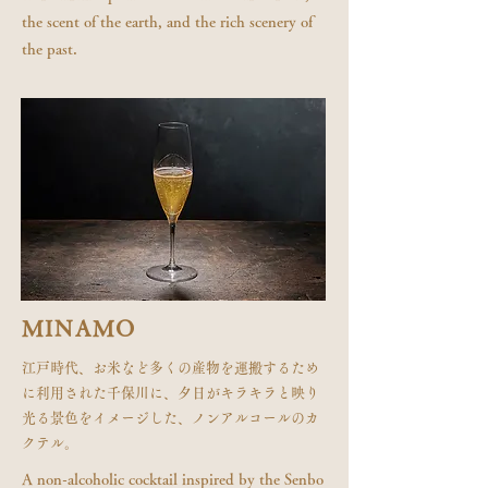
the scent of the earth, and the rich scenery of
the past.
MINAMO
江戸時代、お米など多くの産物を運搬するため
に利用された千保川に、夕日がキラキラと映り
光る景色をイメージした、ノンアルコールのカ
クテル。
​A non-alcoholic cocktail inspired by the Senbo