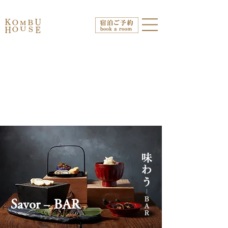
​Savor – BAR